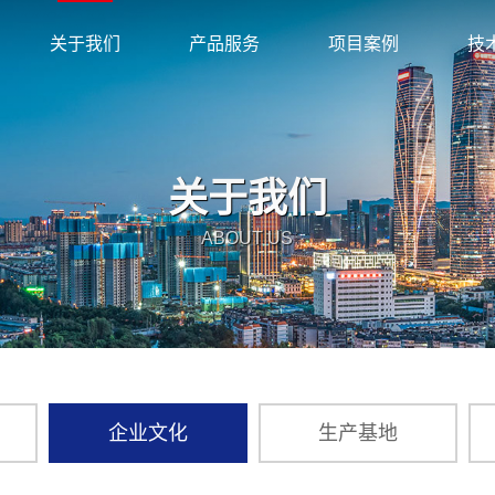
关于我们
产品服务
项目案例
技
公司简介
减震产品
学校项目
研
企业文化
隔震产品
医院项目
技
关
于
我
们
生产基地
抗震支吊架
其它项目
技
ABOUT US
荣誉资质
知
企业文化
生产基地